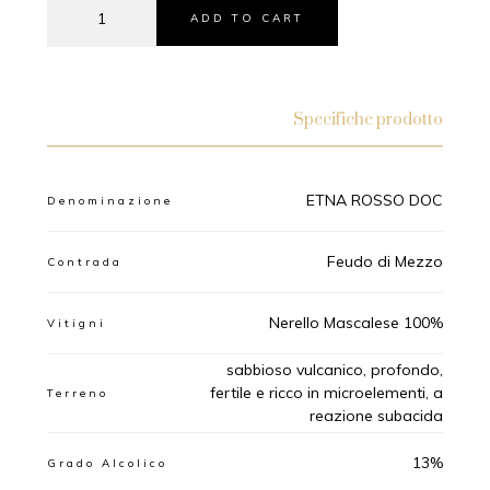
ADD TO CART
Specifiche prodotto
ETNA ROSSO DOC
Denominazione
Feudo di Mezzo
Contrada
Nerello Mascalese 100%
Vitigni
sabbioso vulcanico, profondo,
fertile e ricco in microelementi, a
Terreno
reazione subacida
13%
Grado Alcolico