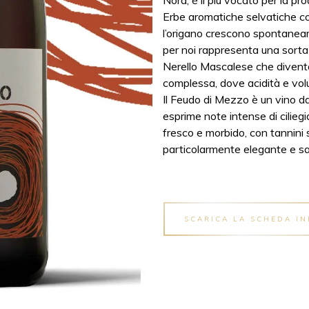
Nord, è il più vocato per la pro
Erbe aromatiche selvatiche come
l’origano crescono spontaneam
per noi rappresenta una sorta d
Nerello Mascalese che divent
complessa, dove acidità e volu
Il Feudo di Mezzo è un vino da
esprime note intense di ciliegi
fresco e morbido, con tannini s
particolarmente elegante e sa
SCARICA LA SCHEDA I