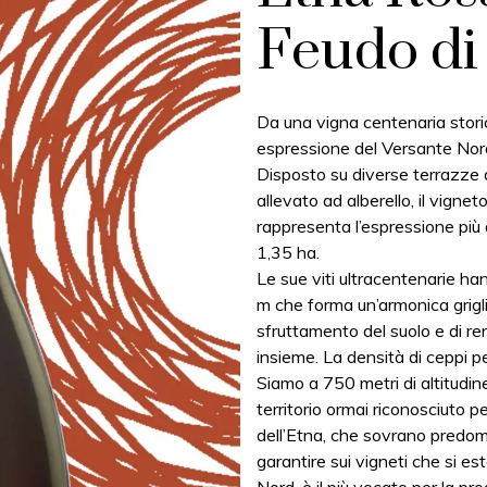
Feudo di
Da una vigna centenaria stori
espressione del Versante Nor
Disposto su diverse terrazze a
allevato ad alberello, il vign
rappresenta l’espressione più a
1,35 ha.
Le sue viti ultracentenarie ha
m che forma un’armonica grigli
sfruttamento del suolo e di re
insieme. La densità di ceppi p
Siamo a 750 metri di altitudin
territorio ormai riconosciuto pe
dell’Etna, che sovrano predomi
garantire sui vigneti che si es