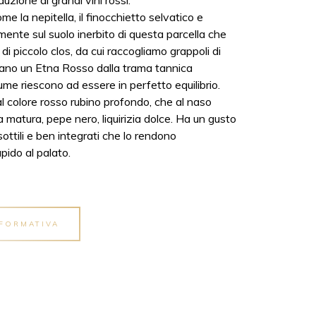
duzione di grandi vini rossi.
 la nepitella, il finocchietto selvatico e
ente sul suolo inerbito di questa parcella che
i piccolo clos, da cui raccogliamo grappoli di
ano un Etna Rosso dalla trama tannica
me riescono ad essere in perfetto equilibrio.
l colore rosso rubino profondo, che al naso
a matura, pepe nero, liquirizia dolce. Ha un gusto
ottili e ben integrati che lo rendono
pido al palato.
NFORMATIVA