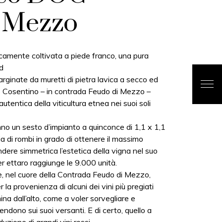
 Mezzo
camente coltivata a piede franco, una pura
d
rginate da muretti di pietra lavica a secco ed
eto Cosentino – in contrada Feudo di Mezzo –
utentica della viticultura etnea nei suoi soli
nno un sesto d’impianto a quinconce di 1,1 x 1,1
a di rombi in grado di ottenere il massimo
ndere simmetrica l’estetica della vigna nel suo
er ettaro raggiunge le 9.000 unità.
e, nel cuore della Contrada Feudo di Mezzo,
r la provenienza di alcuni dei vini più pregiati
na dall’alto, come a voler sorvegliare e
tendono sui suoi versanti. E di certo, quello a