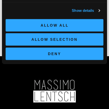
Territorio
Show details
Vigneti
Vini
ALLOW ALL
ALLOW SELECTION
DENY