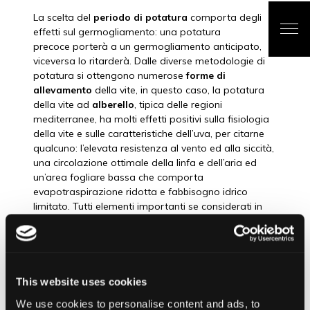
La scelta del
periodo di potatura
comporta degli
effetti sul germogliamento: una potatura
precoce porterà a un germogliamento anticipato,
viceversa lo ritarderà. Dalle diverse metodologie di
potatura si ottengono numerose
forme di
allevamento
della vite, in questo caso, la potatura
della vite ad
alberello
, tipica delle regioni
mediterranee, ha molti effetti positivi sulla fisiologia
della vite e sulle caratteristiche dell’uva, per citarne
qualcuno: l’elevata resistenza al vento ed alla siccità,
una circolazione ottimale della linfa e dell’aria ed
un’area fogliare bassa che comporta
evapotraspirazione ridotta e fabbisogno idrico
limitato. Tutti elementi importanti se considerati in
un’ottica di ecosostenibilità e adattamento dei
vigneti ai cambiamenti climatici, in cui il metodo di
gestione e la dimensione delle piante rappresentano
un punto chiave.
This website uses cookies
We use cookies to personalise content and ads, to