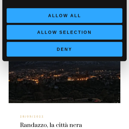
ALLOW ALL
ALLOW SELECTION
DENY
28/09/2022
Randazzo, la città nera