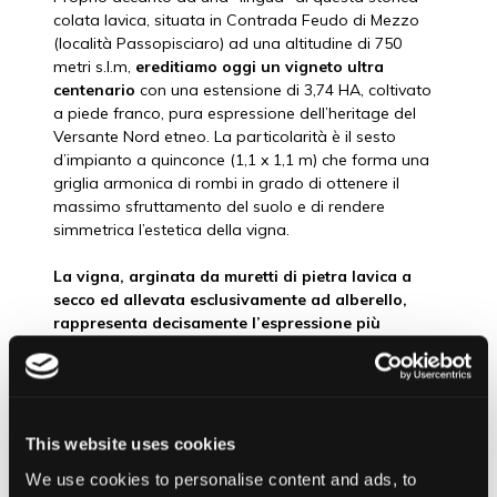
colata lavica, situata in Contrada Feudo di Mezzo
(località Passopisciaro) ad una altitudine di 750
metri s.l.m,
ereditiamo oggi un vigneto ultra
centenario
con una estensione di 3,74 HA, coltivato
a piede franco, pura espressione dell’heritage del
Versante Nord etneo. La particolarità è il sesto
d’impianto a quinconce (1,1 x 1,1 m) che forma una
griglia armonica di rombi in grado di ottenere il
massimo sfruttamento del suolo e di rendere
simmetrica l’estetica della vigna.
La vigna, arginata da muretti di pietra lavica a
secco ed allevata esclusivamente ad alberello,
rappresenta decisamente l’espressione più
autentica della viticoltura etnea
; il vigneto lambisce
l’accumulo di materiale ferroso, elemento principale
della storica colata del 1879. Volendo dettagliare la
composizione del terreno, troviamo inoltre sabbia
vulcanica a trama fine a reazione subacida che da’
This website uses cookies
origine ad un appezzamento fertile e ricco in
We use cookies to personalise content and ads, to
microelementi, aspetti determinanti sul risultato