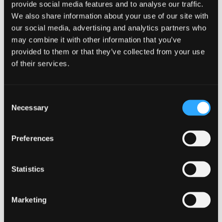
provide social media features and to analyse our traffic.
qualitativo ed organolettico del nostro
Etna Rosso
We also share information about your use of our site with
Feudo di Mezzo.
our social media, advertising and analytics partners who
L’
annata 2021
attualmente in commercio presenta
may combine it with other information that you’ve
un
profilo aromatico ricco di erbe aromatiche
provided to them or that they’ve collected from your use
selvatiche
che molto spesso troviamo sul suolo
of their services.
inerbito di questa particella,
note intense di ciliegia
e frutta matura, una nota speziata di pepe mentre
a palato una trama complessa
, arricchita da
Consent
volume e un tannino deciso ma ben integrato, il tutto
Necessary
Selection
ci permette di ottenere un bel equilibrio.
Un vino elegante e dallo storytelling affascinante
Preferences
presente nelle carte e wine lists dei migliori
ristoranti, così come delle enoteche più rinomate,
in tanti paesi del Mondo.
Statistics
Marketing