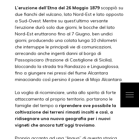
L’eruzione dell’Etna del 26 Maggio 1879
scoppiò su
due fianchi del vulcano, lato Nord-Est e lato opposto
a Sud-Ovest. Mentre su quest’ultimo versante
l’eruzione durò solo due giorni, le bocche del lato
Nord-Est eruttarono fino al 7 Giugno, ben undici
giorni, producendo una colata lunga 10 chilometri
che interruppe le principali vie di comunicazioni,
arrecando anche ingenti danni al borgo di
Passopisciaro (frazione di Castiglione di Sicilia),
bloccando la strada tra Randazzo e Linguaglossa,
fino a giungere nei pressi del fiume Alcantara
minacciando così persino il paese di Mojo Alcantara.
La voglia di ricominciare, unita allo spirito di forte
attaccamento al proprio territorio, portarono le
famiglie del tempo a
riprendere ove possibile la
coltivazione dei terreni rimasti incolti e così, a
ridisegnare una nuova geografia per i nuovi
vigneti che ancora tutt’oggi troviamo
.
Proprio accanto ad una “lingua” di questa storica