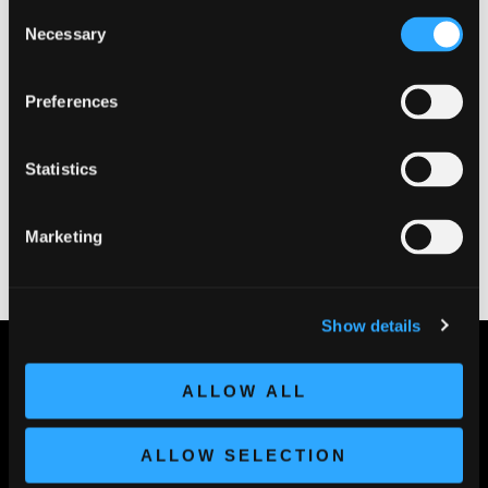
Consent
Eventi
Necessary
Selection
Generale
Territorio
Preferences
Vigneti
Statistics
Vini
Marketing
Show details
ALLOW ALL
ALLOW SELECTION